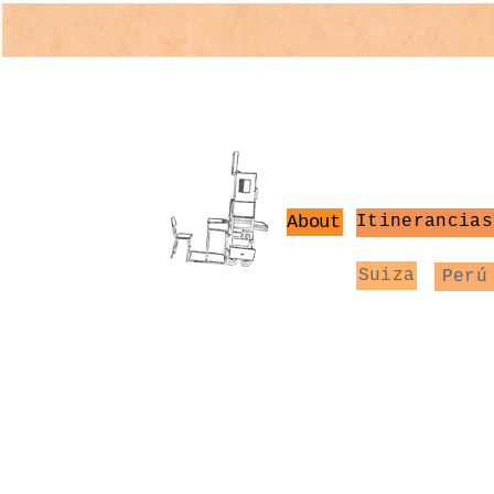
About
Itinerancias
Suiza
Perú